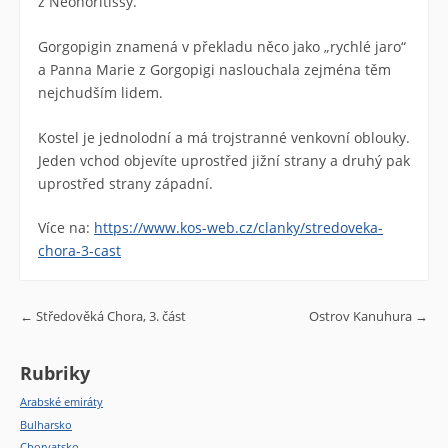
z Neohoritissy.
Gorgopigin znamená v překladu něco jako „rychlé jaro“
a Panna Marie z Gorgopigi naslouchala zejména těm
nejchudším lidem.
Kostel je jednolodní a má trojstranné venkovní oblouky.
Jeden vchod objevíte uprostřed jižní strany a druhý pak
uprostřed strany západní.
Více na:
https://www.kos-web.cz/clanky/stredoveka-
chora-3-cast
Post navigation
←
Středověká Chora, 3. část
Ostrov Kanuhura
→
Rubriky
Arabské emiráty
Bulharsko
Chorvatsko