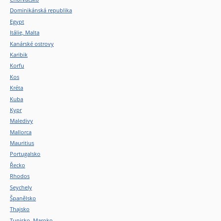
Dominikánská republika
Egypt
Itálie, Malta
Kanárské ostrovy
Karibik
Korfu
Kos
Kréta
Kuba
Kypr
Maledivy
Mallorca
Mauritius
Portugalsko
Řecko
Rhodos
Seychely
Španělsko
Thajsko
Tunisko, Maroko